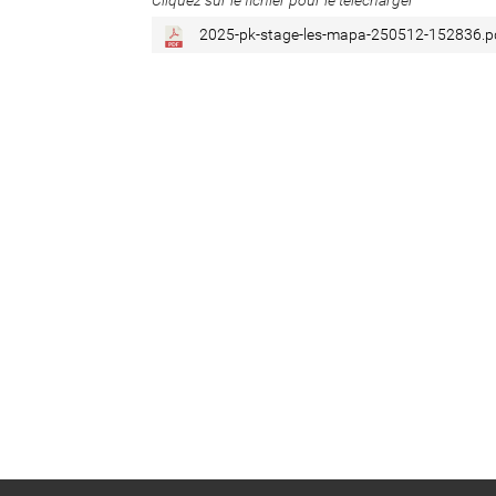
Cliquez sur le fichier pour le télécharger
2025-pk-stage-les-mapa-250512-152836.p