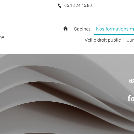
06.13.24.46.80
Cabinet
Nos formations m
ce
Veille droit public
Jur
a
f