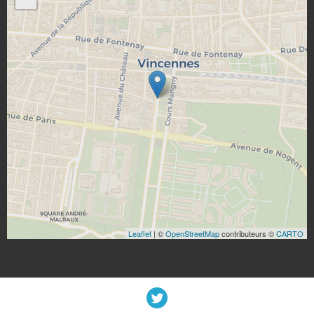
Leaflet
| ©
OpenStreetMap
contributeurs ©
CARTO