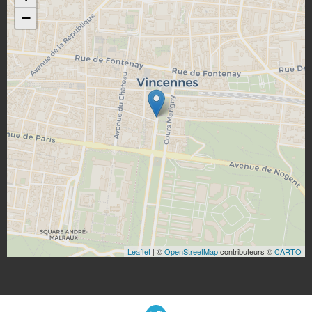
−
Leaflet
| ©
OpenStreetMap
contributeurs ©
CARTO