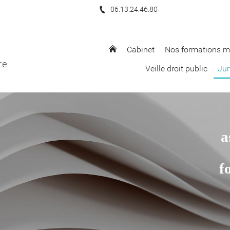
06.13.24.46.80
Cabinet
Nos formations m
ce
Veille droit public
Jur
a
f