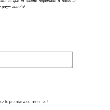
tilité et que la société requérante a remis un
 pages autorisé.
ez le premier à commenter !