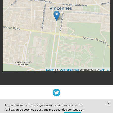
Leaflet
| ©
OpenStreetMap
contributeurs ©
CARTO
x
En poursuivant votre navigation sur ce site, vous acceptez
Site réalisé avec
Digital Avocat
l'utilisation de cookies pour vous proposer des contenus et
Accès administration
Confidentialité
Conditions Générales de Vente